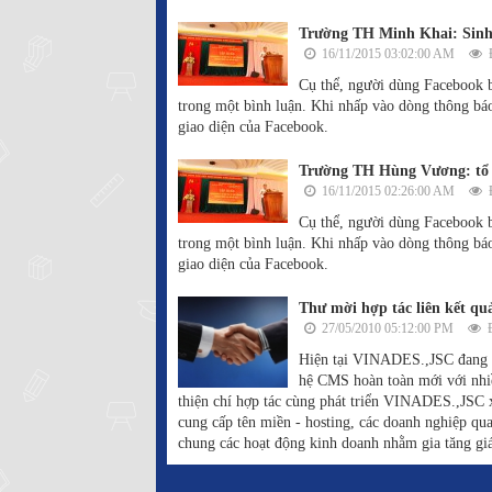
Trường TH Minh Khai: Sinh
16/11/2015 03:02:00 AM
Đ
Cụ thể, người dùng Facebook b
trong một bình luận. Khi nhấp vào dòng thông bá
giao diện của Facebook.
Trường TH Hùng Vương: tổ c
16/11/2015 02:26:00 AM
Đ
Cụ thể, người dùng Facebook b
trong một bình luận. Khi nhấp vào dòng thông bá
giao diện của Facebook.
Thư mời hợp tác liên kết qu
27/05/2010 05:12:00 PM
Đ
Hiện tại VINADES.,JSC đang t
hệ CMS hoàn toàn mới với nhiề
thiện chí hợp tác cùng phát triển VINADES.,JSC xi
cung cấp tên miền - hosting, các doanh nghiệp 
chung các hoạt động kinh doanh nhằm gia tăng giá