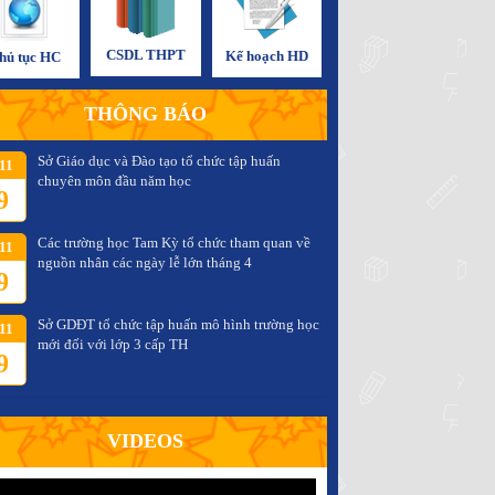
CSDL THPT
Kế hoạch HD
hủ tục HC
THÔNG BÁO
Sở Giáo dục và Đào tạo tổ chức tập huấn
11
chuyên môn đầu năm học
9
Các trường học Tam Kỳ tổ chức tham quan về
11
nguồn nhân các ngày lễ lớn tháng 4
9
Sở GDĐT tổ chức tập huấn mô hình trường học
11
mới đối với lớp 3 cấp TH
9
VIDEOS