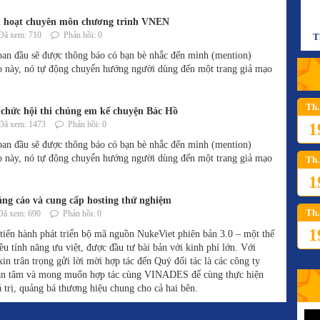
 hoạt chuyên môn chương trình VNEN
ã xem: 710
Phản hồi: 0
T
an đầu sẽ được thông báo có bạn bè nhắc đến mình (mention)
o này, nó tự động chuyển hướng người dùng đến một trang giả mạo
Th.
hức hội thi chúng em kể chuyện Bác Hồ
ã xem: 1473
Phản hồi: 0
1
an đầu sẽ được thông báo có bạn bè nhắc đến mình (mention)
o này, nó tự động chuyển hướng người dùng đến một trang giả mạo
Th.
1
ảng cáo và cung cấp hosting thử nghiệm
Th.
ã xem: 690
Phản hồi: 0
1
iến hành phát triển bộ mã nguồn NukeViet phiên bản 3.0 – một thế
u tính năng ưu việt, được đầu tư bài bản với kinh phí lớn. Với
n trân trọng gửi lời mời hợp tác đến Quý đối tác là các công ty
quan tâm và mong muốn hợp tác cùng VINADES để cùng thực hiện
 trị, quảng bá thương hiệu chung cho cả hai bên.