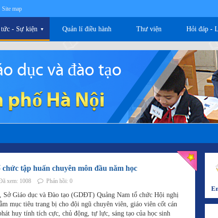
Site map
 tức - Sự kiện
Quản lí điều hành
Thư viện
Hỏi đáp - 
▼
o dục và đào tạo
 phố Hà Nội
tổ chức tập huấn chuyên môn đầu năm học
ã xem: 1008
Phản hồi: 0
Em
 Sở Giáo dục và Đào tạo (GDĐT) Quảng Nam tổ chức Hội nghị
 mục tiêu trang bị cho đội ngũ chuyên viên, giáo viên cốt cán
t huy tính tích cực, chủ động, tự lực, sáng tạo của học sinh