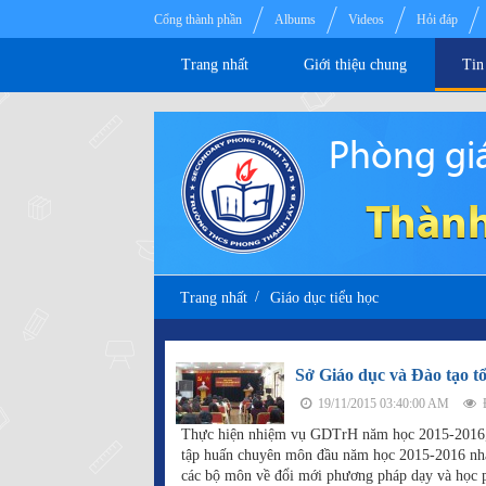
Cổng thành phần
Albums
Videos
Hỏi đáp
Trang nhất
Giới thiệu chung
Tin
Phòng giá
Thành
Trang nhất
Giáo dục tiểu học
Sở Giáo dục và Đào tạo 
19/11/2015 03:40:00 AM
Đ
Thực hiện nhiệm vụ GDTrH năm học 2015-2016,
tập huấn chuyên môn đầu năm học 2015-2016 nhằm
các bộ môn về đổi mới phương pháp dạy và học phá