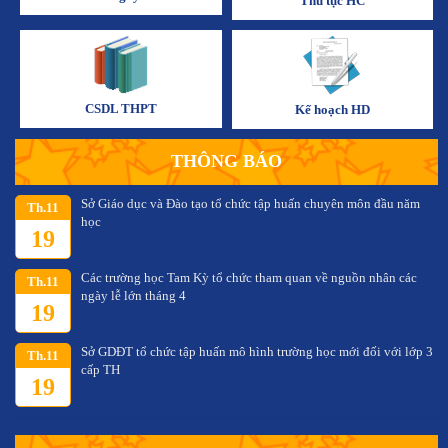
Thủ tục HC
CSDL THPT
Kế hoạch HD
THÔNG BÁO
Sở Giáo dục và Đào tạo tổ chức tập huấn chuyên môn đầu năm
Th.11
học
19
Các trường học Tam Kỳ tổ chức tham quan về nguồn nhân các
Th.11
ngày lễ lớn tháng 4
19
Sở GDĐT tổ chức tập huấn mô hình trường học mới đối với lớp 3
Th.11
cấp TH
19