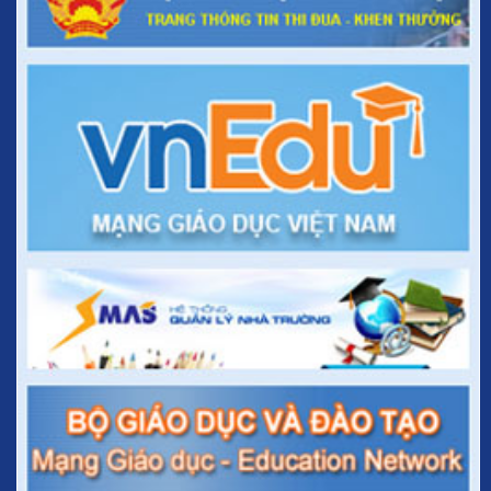
Sở GDĐT tổ chức tập huấn mô hình trường học mới đối với lớp 6 cấp
THCS
1629/PGDĐT-CNTT - 21/10/2015
Ban hành Chương trình tiếng Thái cấp tiểu học
Thông tư 46/2014/TT-BGDĐT
Quy định về việc chuyển đổi loại hình trường đại học dân lập sang
loại hình trường đại học tư thục
Thông tư 45/2014/TT-BGDĐT