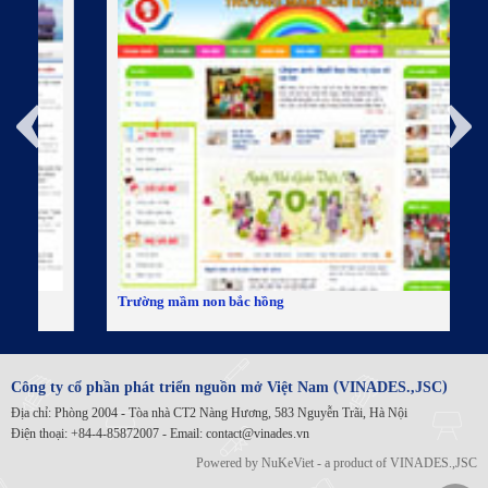
Trường mầm non bắc hồng
P
(
)
Công ty cổ phần phát triển nguồn mở Việt Nam
VINADES.,JSC
Địa chỉ:
Phòng 2004 - Tòa nhà CT2 Nàng Hương, 583 Nguyễn Trãi, Hà Nội
Điện thoại:
+84-4-85872007 -
Email:
contact@vinades.vn
Powered by
NuKeViet
- a product of
VINADES.,JSC