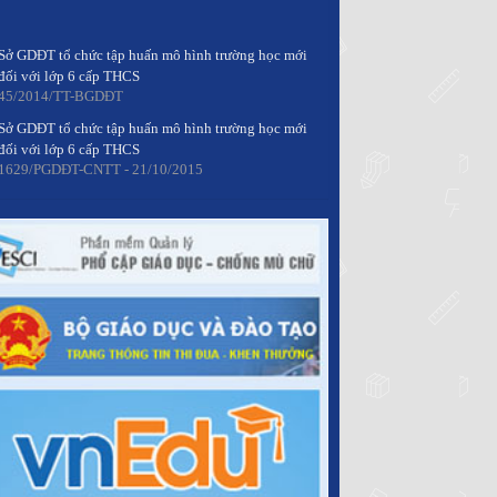
Sở GDĐT tổ chức tập huấn mô hình trường học mới
đối với lớp 6 cấp THCS
45/2014/TT-BGDĐT
Sở GDĐT tổ chức tập huấn mô hình trường học mới
đối với lớp 6 cấp THCS
1629/PGDĐT-CNTT - 21/10/2015
Ban hành Chương trình tiếng Thái cấp tiểu học
Thông tư 46/2014/TT-BGDĐT
Quy định về việc chuyển đổi loại hình trường đại
học dân lập sang loại hình trường đại học tư thục
Thông tư 45/2014/TT-BGDĐT
Sở GDĐT tổ chức tập huấn mô hình trường học mới
đối với lớp 6 cấp THCS
45/2014/TT-BGDĐT
Sở GDĐT tổ chức tập huấn mô hình trường học mới
đối với lớp 6 cấp THCS
1629/PGDĐT-CNTT - 21/10/2015
Ban hành Chương trình tiếng Thái cấp tiểu học
Thông tư 46/2014/TT-BGDĐT