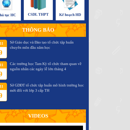
CSDL THPT
Kế hoạch HD
hủ tục HC
THÔNG BÁO
Sở Giáo dục và Đào tạo tổ chức tập huấn
11
chuyên môn đầu năm học
9
Các trường học Tam Kỳ tổ chức tham quan về
11
nguồn nhân các ngày lễ lớn tháng 4
9
Sở GDĐT tổ chức tập huấn mô hình trường học
11
mới đối với lớp 3 cấp TH
9
VIDEOS