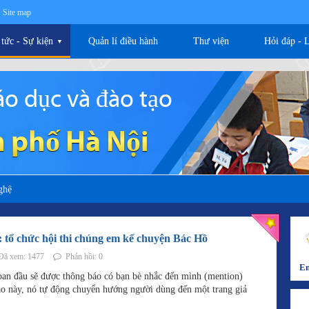
Site map
 tức - Sự kiện
Quản lí điều hành
Thư viện
Hỏi đáp - 
▼
o dục và đào tạo
 phố Hà Nội
ghệ
ổ chức hội thi chúng em kể chuyện Bác Hồ
ã xem: 1477
Phản hồi: 0
Em
an đầu sẽ được thông báo có bạn bè nhắc đến mình (mention)
áo này, nó tự động chuyển hướng người dùng đến một trang giả