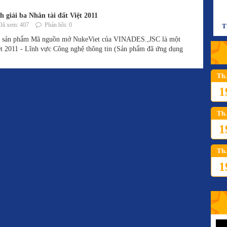
giải ba Nhân tài đất Việt 2011
ã xem: 407
Phản hồi: 0
T
hì, sản phẩm Mã nguồn mở NukeViet của VINADES.,JSC là một
iệt 2011 - Lĩnh vực Công nghệ thông tin (Sản phẩm đã ứng dụng
Th.
1
Th.
1
Th.
1