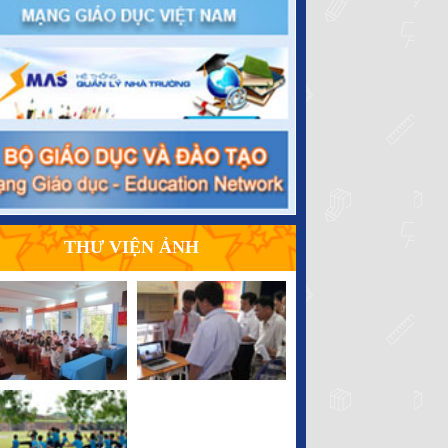
Quy định về việc chuyển đổi loại hình trường đại
học dân lập sang loại hình trường đại học tư thục
Thông tư 45/2014/TT-BGDĐT
THƯ VIỆN ẢNH