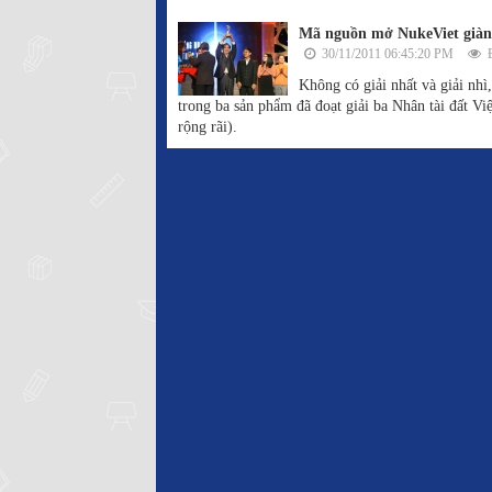
Mã nguồn mở NukeViet giành 
30/11/2011 06:45:20 PM
Đ
Không có giải nhất và giải n
trong ba sản phẩm đã đoạt giải ba Nhân tài đất V
rộng rãi).