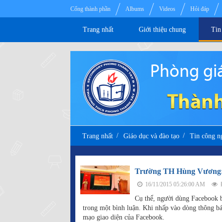
Cổng thành phần
Albums
Videos
Hỏi đáp
Trang nhất
Giới thiệu chung
Tin
Phòng giá
Thành
Trang nhất
Giáo dục và đào tạo
Tin công n
Trường TH Hùng Vương: t
16/11/2015 05:26:00 AM
Đ
Cụ thể, người dùng Facebook b
trong một bình luận. Khi nhấp vào dòng thông b
mạo giao diện của Facebook.