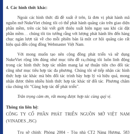
4. Các hình thức khác:
Ngoài các hình thức đã đề xuất ở trên, là đơn vị phát hành mã
nguồn mở NukeViet chúng tôi có thể phát hành quảng cáo trên giao diện
phần mềm, trên các bài viết giới thiệu xuất hiện ngay sau khi cài đặt
phần mềm… chúng tôi tin tưởng rằng với lượng phát hành lên đến hàng
chục ngàn lượt tải về cho mỗi phiên bản là một cơ hội quảng cáo rất
hiệu quả đến cộng đồng Webmaster Việt Nam.
Với mong muốn tạo nên cộng đồng phát triển và sử dụng
NukeViet rộng lớn đúng như mục tiêu đề ra,chúng tôi luôn linh động
trong các hình thức hợp tác nhằm mang lại sự thuận tiện cho đối tác
cũng như mục tiêu hợp tác đa phương. Chúng tôi sẽ tiếp nhận các hình
thức hợp tác khác mà bên đối tác trình bày hợp lý và hiệu quả, mong
nhận được thêm nhiều hình thức hợp tác khác từ đối tác. Phương châm
của chúng tôi “Cùng hợp tác để phát triển”.
Trân trọng cảm ơn, rất mong được hợp tác cùng quý vị.
Thông tin liên hệ:
CÔNG TY CỔ PHẦN PHÁT TRIỂN NGUỒN MỞ VIỆT NAM
(VINADES.,JSC)
Trụ sở chính: Phòng 2004 - Tòa nhà CT2 Nàng Hương, 583