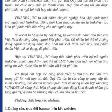
Mở Việt Nam (VINADES.,JSC) xin gửi đến Quý đối tác lời chào trân
trọng, lời chúc may mắn và thành công. Tiếp đến chúng tôi xin được
giới thiệu và ngỏ lời mời hợp tác kinh doanh.
VINADES.,JSC ra đời nhằm chuyên nghiệp hóa việc phát hành
mã nguồn mở NukeViet. Đồng thời khai thác các dự án từ NukeViet tạo
kinh phí phát triển bền vững cho mã nguồn này.
NukeViet là hệ quản trị nội dung, là website đa năng đầu tiên của
Việt Nam do cộng đồng người Việt phát triển. Có nhiều lợi thế như cộng
đồng người sử dụng đông đảo nhất tại Việt Nam hiện nay, sản phẩm
thuần Việt, dễ sử dụng, dễ phát triển.
Hiện tại VINADES.,JSC đang tiến hành phát triển bộ mã nguồn
NukeViet phiên bản 3.0 – một thế hệ CMS hoàn toàn mới với nhiều tính
năng ưu việt, được đầu tư bài bản với kinh phí lớn.
Với thiện chí hợp tác cùng phát triển VINADES.,JSC xin trân
trọng gửi lời mời hợp tác đến Quý đối tác là các công ty cung cấp tên
miền - hosting, các doanh nghiệp quan tâm và mong muốn hợp tác cùng
VINADES để cùng thực hiện chung các hoạt động kinh doanh nhằm gia
tăng giá trị, quảng bá thương hiệu chung cho cả hai bên.
Phương thức hợp tác nhưsau:
1.Quảng cáo, trao đổi banner, liên kết website: