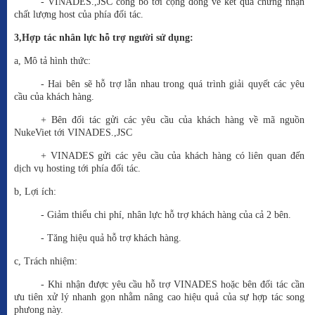
- VINADES.,JSC công bố tới cộng đồng về kết quả chứng nhận
chất lượng host của phía đối tác.
3,Hợp tác nhân lực hỗ trợ người sử dụng:
a, Mô tả hình thức:
- Hai bên sẽ hỗ trợ lẫn nhau trong quá trình giải quyết các yêu
cầu của khách hàng.
+ Bên đối tác gửi các yêu cầu của khách hàng về mã nguồn
NukeViet tới VINADES.,JSC
+ VINADES gửi các yêu cầu của khách hàng có liên quan đến
dịch vụ hosting tới phía đối tác.
b, Lợi ích:
- Giảm thiểu chi phí, nhân lực hỗ trợ khách hàng của cả 2 bên.
- Tăng hiệu quả hỗ trợ khách hàng.
c, Trách nhiệm:
- Khi nhận được yêu cầu hỗ trợ VINADES hoặc bên đối tác cần
ưu tiên xử lý nhanh gọn nhằm nâng cao hiệu quả của sự hợp tác song
phưong này.