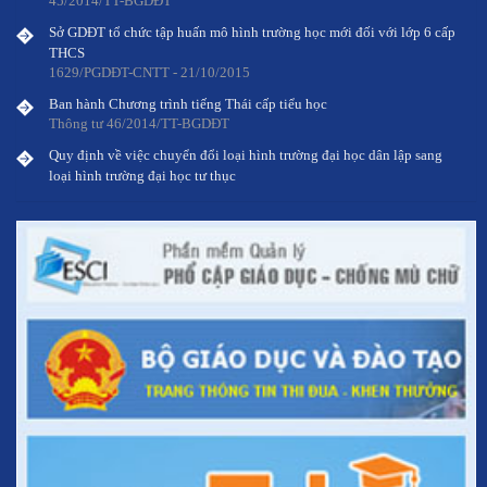
Sở GDĐT tổ chức tập huấn mô hình trường học mới đối với lớp 6 cấp
THCS
1629/PGDĐT-CNTT - 21/10/2015
Ban hành Chương trình tiếng Thái cấp tiểu học
Thông tư 46/2014/TT-BGDĐT
Quy định về việc chuyển đổi loại hình trường đại học dân lập sang
loại hình trường đại học tư thục
Thông tư 45/2014/TT-BGDĐT
Sở GDĐT tổ chức tập huấn mô hình trường học mới đối với lớp 6 cấp
THCS
45/2014/TT-BGDĐT
Sở GDĐT tổ chức tập huấn mô hình trường học mới đối với lớp 6 cấp
THCS
1629/PGDĐT-CNTT - 21/10/2015
Ban hành Chương trình tiếng Thái cấp tiểu học
Thông tư 46/2014/TT-BGDĐT
Quy định về việc chuyển đổi loại hình trường đại học dân lập sang
loại hình trường đại học tư thục
Thông tư 45/2014/TT-BGDĐT