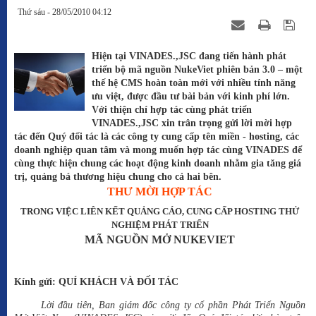
Thứ sáu - 28/05/2010 04:12
Hiện tại VINADES.,JSC đang tiến hành phát
triển bộ mã nguồn NukeViet phiên bản 3.0 – một
thế hệ CMS hoàn toàn mới với nhiều tính năng
ưu việt, được đầu tư bài bản với kinh phí lớn.
Với thiện chí hợp tác cùng phát triển
VINADES.,JSC xin trân trọng gửi lời mời hợp
tác đến Quý đối tác là các công ty cung cấp tên miền - hosting, các
doanh nghiệp quan tâm và mong muốn hợp tác cùng VINADES để
cùng thực hiện chung các hoạt động kinh doanh nhằm gia tăng giá
trị, quảng bá thương hiệu chung cho cả hai bên.
THƯ MỜI HỢP TÁC
TRONG VIỆC LIÊN KẾT QUẢNG CÁO, CUNG CẤP HOSTING THỬ
NGHIỆM PHÁT TRIỂN
MÃ NGUỒN MỞ NUKEVIET
Kính gửi: QUÍ KHÁCH VÀ ĐỐI TÁC
Lời đầu tiên, Ban giám đốc công ty cổ phần Phát Triển Nguồn