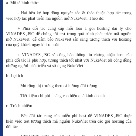
a. Mô tả hình thức:
- Hai bên ký hợp đồng nguyên tắc & thỏa thuận hợp tác trong
việc hợp tác phát triển mã nguồn mở NukeViet. Theo đó:
+ Phía đối tác cung cấp mỗi loại 1 gói hosting đại lý cho
VINADES.,JSC để chúng tôi test trong quá trình phát triển mã nguồn
mở NukeViet, để đảm bảo NukeViet sẵn sàng tương thích với hosting
của quý khách ngay khi ra mắt.
+ VINADES.,JSC sẽ công báo thông tin chứng nhận host của
phía đối tác là phù hợp, tương thích tốt nhất với NukeViet tới cộng đồng
những người phát triển và sử dụng NukeViet.
b. Lợi ích:
- Mở rộng thị trường theo cả hướng đối tượng.
- Tiết kiệm chi phí –nâng cao hiệu quả kinh doanh.
c. Trách nhiệm:
- Bên đối tác cung cấp miễn phí host để VINADES.,JSC thực
hiện việc test tương thích mã nguồn NukeViet trên các gói hosting của
đối tác.