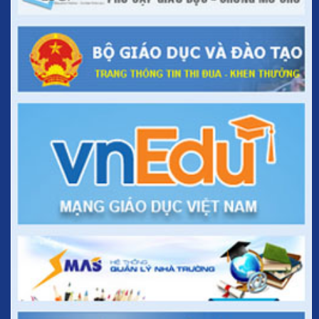
Sở GDĐT tổ chức tập huấn mô hình trường học mới đối với lớp 6 cấp
THCS
1629/PGDĐT-CNTT - 21/10/2015
Ban hành Chương trình tiếng Thái cấp tiểu học
Thông tư 46/2014/TT-BGDĐT
Quy định về việc chuyển đổi loại hình trường đại học dân lập sang
loại hình trường đại học tư thục
Thông tư 45/2014/TT-BGDĐT