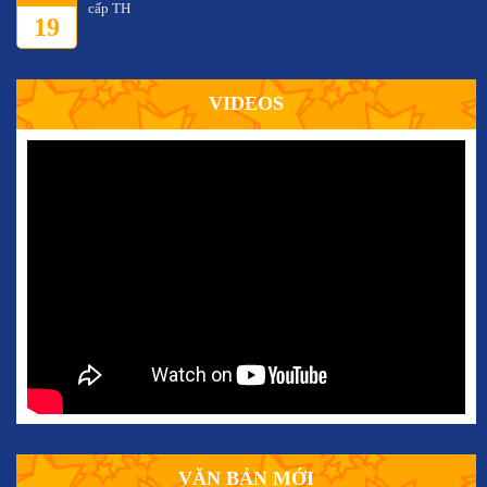
cấp TH
19
VIDEOS
VĂN BẢN MỚI