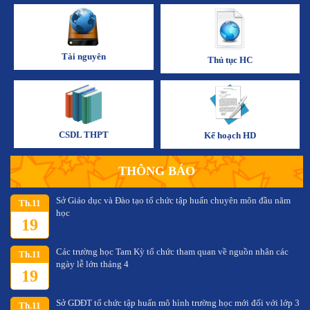
Tài nguyên
Thủ tục HC
CSDL THPT
Kế hoạch HD
THÔNG BÁO
Sở Giáo dục và Đào tạo tổ chức tập huấn chuyên môn đầu năm
Th.11
học
19
Các trường học Tam Kỳ tổ chức tham quan về nguồn nhân các
Th.11
ngày lễ lớn tháng 4
19
Sở GDĐT tổ chức tập huấn mô hình trường học mới đối với lớp 3
Th.11