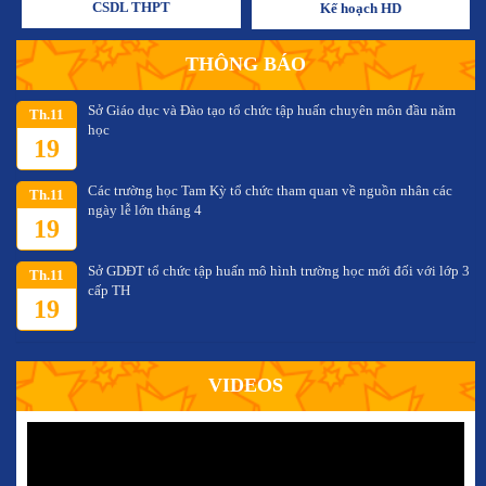
CSDL THPT
Kế hoạch HD
THÔNG BÁO
Sở Giáo dục và Đào tạo tổ chức tập huấn chuyên môn đầu năm
Th.11
học
19
Các trường học Tam Kỳ tổ chức tham quan về nguồn nhân các
Th.11
ngày lễ lớn tháng 4
19
Sở GDĐT tổ chức tập huấn mô hình trường học mới đối với lớp 3
Th.11
cấp TH
19
VIDEOS